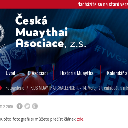
Nacházite se na staré ver
Úvod
O Asociaci
Historie Muaythai
Kalendář a
Fotogalerie
/
KIDS MUAYTHAI CHALLENGE III. - 14. Veřejný trénink dětí a m
11.2.2019
K této fotografii si můžete přečíst článek
zde
.