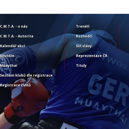
C.M.T.A. - o nás
Trenéři
C.M.T.A. - Autorita
Rozhodčí
Kalendář akcí
Síň slávy
Soutěže
Reprezentace ČR
Muaythai
Tituly
Seznam klubů dle registrace
Registrace členů