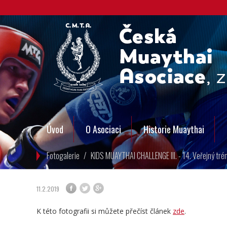
Úvod
O Asociaci
Historie Muaythai
Fotogalerie
/
KIDS MUAYTHAI CHALLENGE III. - 14. Veřejný trén
11.2.2019
K této fotografii si můžete přečíst článek
zde
.