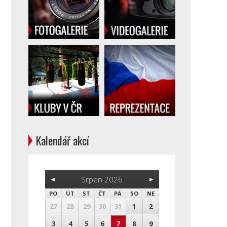
Kalendář akcí
Srpen 2026
PO
ÚT
ST
ČT
PÁ
SO
NE
27
28
29
30
31
1
2
3
4
5
6
7
8
9