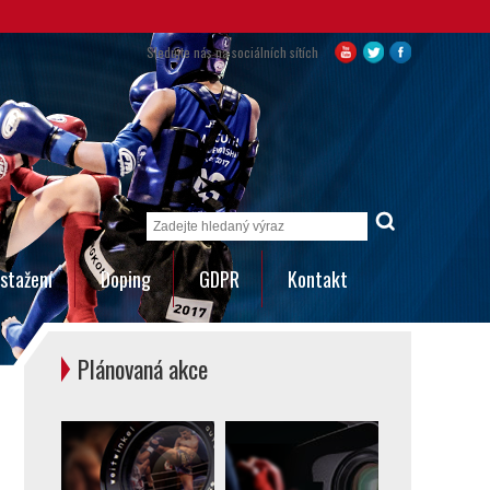
Sledujte nás na sociálních sítích
stažení
Doping
GDPR
Kontakt
Plánovaná akce