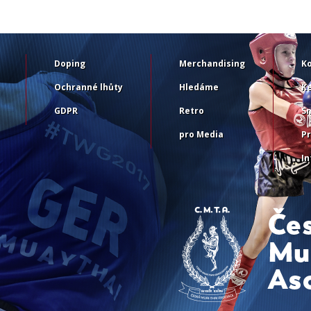
Doping
Merchandising
K
Ochranné lhůty
Hledáme
Ke
GDPR
Retro
S
pro Media
Pr
I