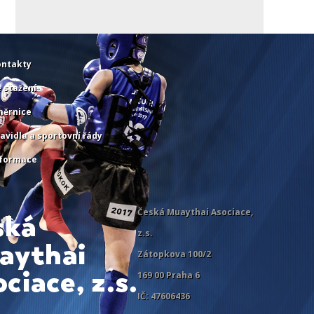
ontakty
 stažení
měrnice
avidla a sportovní řády
nformace
Česká Muaythai Asociace,
z.s.
Zátopkova 100/2
169 00 Praha 6
IČ: 47606436