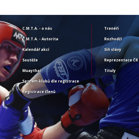
C.M.T.A. - o nás
Trenéři
C.M.T.A. - Autorita
Rozhodčí
Kalendář akcí
Síň slávy
Soutěže
Reprezentace ČR
Muaythai
Tituly
Seznam klubů dle registrace
Registrace členů