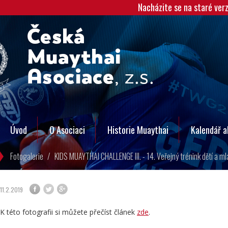
Nacházite se na staré ver
Úvod
O Asociaci
Historie Muaythai
Kalendář a
Fotogalerie
/
KIDS MUAYTHAI CHALLENGE III. - 14. Veřejný trénink dětí a m
11.2.2019
K této fotografii si můžete přečíst článek
zde
.