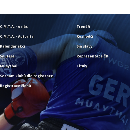
C.M.T.A. - o nás
Trenéři
C.M.T.A. - Autorita
Rozhodčí
Kalendář akcí
Síň slávy
Soutěže
Reprezentace ČR
Muaythai
Tituly
Seznam klubů dle registrace
Registrace členů