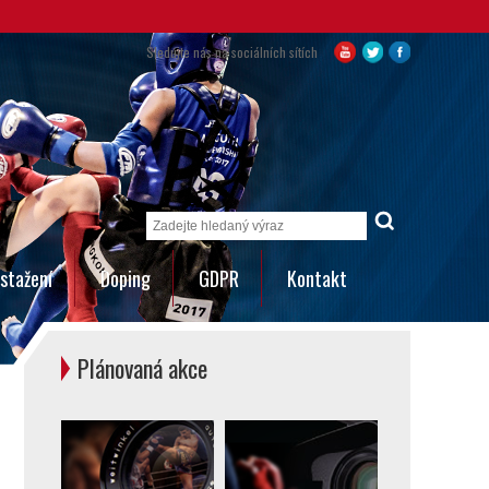
Sledujte nás na sociálních sítích
stažení
Doping
GDPR
Kontakt
Plánovaná akce