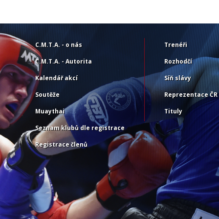
C.M.T.A. - o nás
Trenéři
C.M.T.A. - Autorita
Rozhodčí
Kalendář akcí
Síň slávy
Soutěže
Reprezentace ČR
Muaythai
Tituly
Seznam klubů dle registrace
Registrace členů