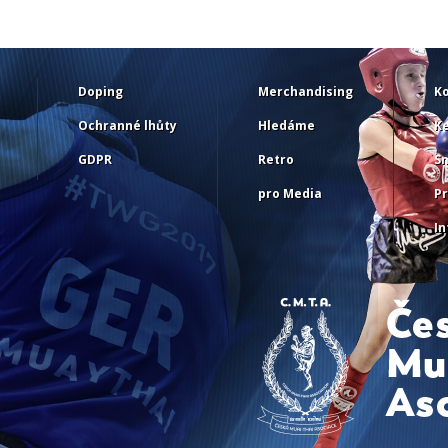
Doping
Merchandising
K
Ochranné lhůty
Hledáme
Ke
GDPR
Retro
S
pro Media
Pr
I