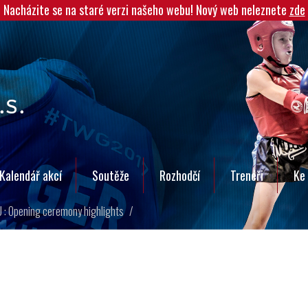
Nacházite se na staré verzi našeho webu! Nový web neleznete
zde
Kalendář akcí
Soutěže
Rozhodčí
Trenéři
Ke 
U : Opening ceremony highlights
/