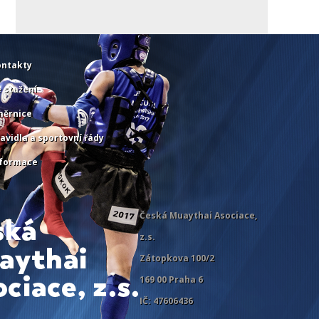
ontakty
 stažení
měrnice
avidla a sportovní řády
nformace
Česká Muaythai Asociace,
z.s.
Zátopkova 100/2
169 00 Praha 6
IČ: 47606436