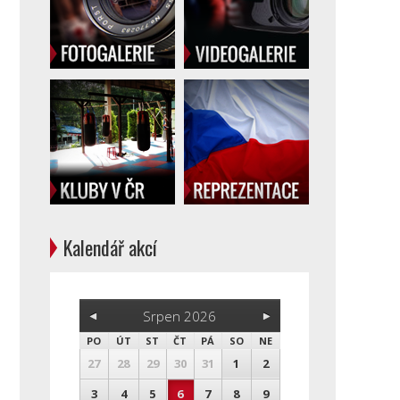
Kalendář akcí
Srpen 2026
PO
ÚT
ST
ČT
PÁ
SO
NE
27
28
29
30
31
1
2
3
4
5
6
7
8
9