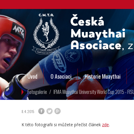
Úvod
O Asociaci
Historie Muaythai
Fotogalerie
/
IFMA Muaythai University World Cup 2015 - FIS
8.4.2015
K této fotografii si můžete přečíst článek
zde
.